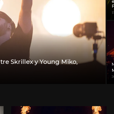
e
F
1
tre Skrillex y Young Miko,
M
M
3