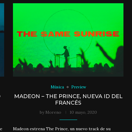
Música
Preview
O
MADEON – THE PRINCE, NUEVA ID DEL
FRANCÉS
by
Moreno
10 mayo, 2020
de
Madeon estrena The Prince, un nuevo track de su