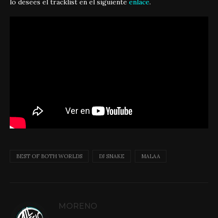
lo desees el tracklist en el siguiente
enlace
.
BEST OF BOTH WORLDS
DJ SNAKE
MALAA
MORENO