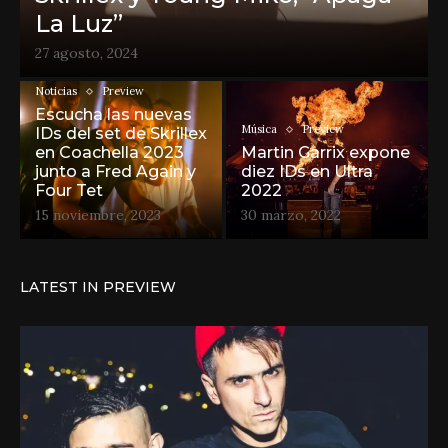
La Luz”
27 agosto, 2024
Noticias
Preview
Escucha las nuevas
Música
Preview
IDs del set de Skrillex
en Coachella 2023
Martin Garrix expone
junto a Fred Again y
diez IDs en Ultra
Four Tet
2022
15 noviembre, 2023
30 marzo, 2022
LATEST IN PREVIEW