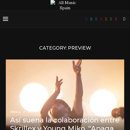
CATEGORY:
PREVIEW
Música
Preview
Así suena la colaboración entre
Skrillex y Young Miko, “Apaga