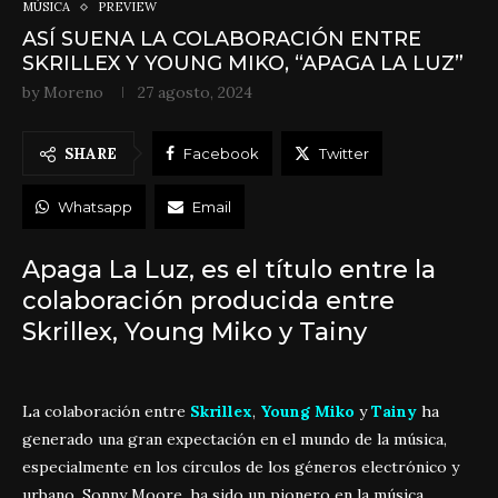
MÚSICA
PREVIEW
ASÍ SUENA LA COLABORACIÓN ENTRE
SKRILLEX Y YOUNG MIKO, “APAGA LA LUZ”
by
Moreno
27 agosto, 2024
SHARE
Facebook
Twitter
Whatsapp
Email
Apaga La Luz, es el título entre la
colaboración producida entre
Skrillex, Young Miko y Tainy
La colaboración entre
Skrillex
,
Young Miko
y
Tainy
ha
generado una gran expectación en el mundo de la música,
especialmente en los círculos de los géneros electrónico y
urbano. Sonny Moore, ha sido un pionero en la música