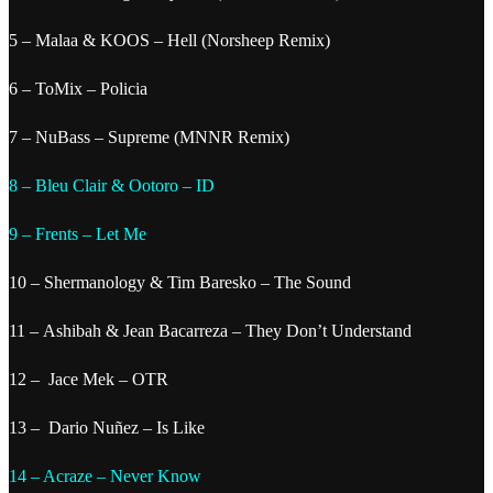
5 – Malaa & KOOS – Hell (Norsheep Remix)
6 – ToMix – Policia
7 – NuBass – Supreme (MNNR Remix)
8 – Bleu Clair & Ootoro – ID
9 –
Frents – Let Me
10 –
Shermanology & Tim Baresko – The Sound
11 –
Ashibah & Jean Bacarreza – They Don’t Understand
12 – Jace Mek – OTR
13 – Dario Nuñez – Is Like
14 – Acraze – Never Know