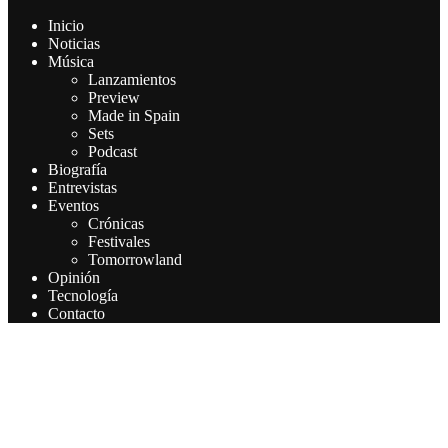
Inicio
Noticias
Música
Lanzamientos
Preview
Made in Spain
Sets
Podcast
Biografía
Entrevistas
Eventos
Crónicas
Festivales
Tomorrowland
Opinión
Tecnología
Contacto
Este sitio web utiliza cookies para que usted tenga la mejor
experiencia de usuario. Si continúa navegando está dando su
consentimiento para la aceptación de las mencionadas cookies y la
aceptación de nuestra política de cookies, pinche el enlace para