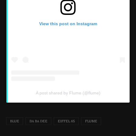
View this post on Instagram
A post shared by Flume (@flume)
BLUE
DA BA DEE
EIFFEL 65
FLUME