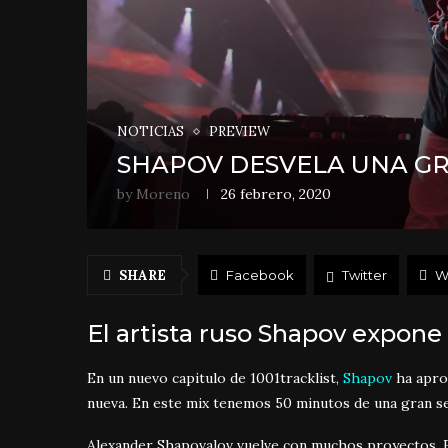
NOTICIAS
PREVIEW
SHAPOV DESVELA UNA GRA
by
Moreno
26 febrero, 2020
SHARE
Facebook
Twitter
W
El artista ruso Shapov expone
En un nuevo capitulo de 1001tracklist,
Shapov
ha aprov
nueva. En este mix tenemos 50 minutos de una gran sel
Alexander Shapovalov vuelve con muchos proyectos. 