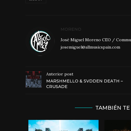
MORENO
José Miguel Moreno CEO / Community
josemiguel@allmusicspain.com
Anterior post
MARSHMELLO & SVDDEN DEATH –
CRUSADE
TAMBIÉN TE