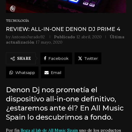
TECNOLOGÍA
REVIEW: ALL-IN-ONE DENON DJ PRIME 4
by
AntonioJurado92
Publicado
12 abril, 2020
Última
actualización
17 mayo, 2020
SHARE
Facebook
Twitter
Whatsapp
Email
Denon Dj nos prometía el
dispositivo all-in-one definitivo,
¿estaremos ante él? En All Music
Spain lo descubrimos a fondo.
Por fin
llega al lab de All Music Spain
uno de los productos