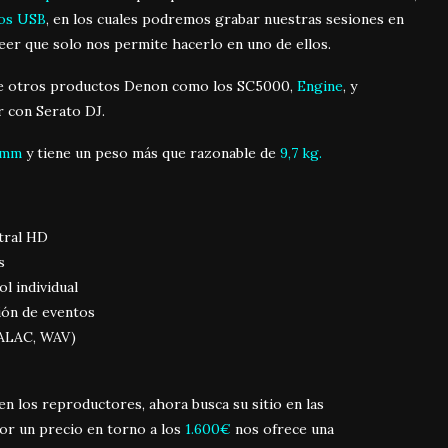
tos USB
, en los cuales podremos grabar nuestras sesiones en
neer que solo nos permite hacerlo en uno de ellos.
que otros productos Denon como los SC5000,
Engine
, y
r con Serato DJ.
3 mm
y tiene un peso más que razonable de
9,7 kg.
ntral HD
s
l individual
ión de eventos
 ALAC, WAV)
 los reproductores, ahora busca su sitio en las
or un precio en torno a los
1.600€
nos ofrece una