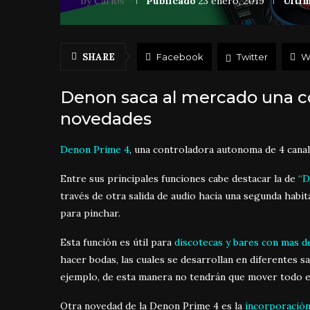
by
Carlos
Publicado
23 enero, 2019
Últim
SHARE
Facebook
Twitter
W
Denon saca al mercado una c
novedades
Denon Prime 4
, una controladora autonoma de 4 canale
Entre sus principales funciones cabe destacar la de
“D
través de otra salida de audio hacia una segunda habit
para pinchar.
Esta función es útil para
discotecas y bares con mas d
hacer bodas, las cuales se desarrollan en diferentes sal
ejemplo, de esta manera no tendrán que mover todo el
Otra novedad de la Denon Prime 4 es la
incorporació