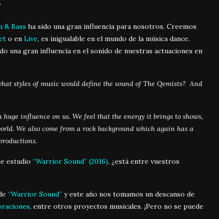
?
 & Bass
ha sido una gran influencia para nosotros. Creemos
et
o en
Live
, es inigualable en el mundo de la música dance.
ido una gran influencia en el sonido de nuestras actuaciones en
 what styles of music would define the sound of The Qemists? And
 huge influence on us. We feel that the energy it brings to shows,
world. We also come from a rock background which again has a
productions.
de estudio
“Warrior Sound” (2016)
, ¿está entre vuestros
de
“Warrior Sound”
y este año nos tomamos un descanso de
oraciones
, entre otros proyectos musicales. ¡Pero no se puede