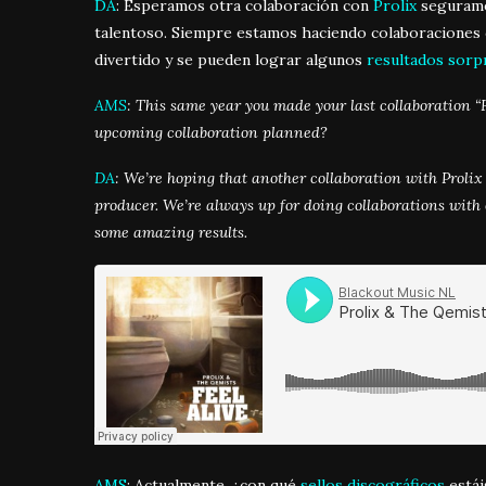
DA
: Esperamos otra colaboración con
Prolix
seguramen
talentoso. Siempre estamos haciendo colaboraciones 
divertido y se pueden lograr algunos
resultados sorp
AMS
: This same year you made your last collaboration “Fe
upcoming collaboration planned?
DA
: We’re hoping that another collaboration with Prolix 
producer. We’re always up for doing collaborations with 
some amazing results.
AMS
: Actualmente, ¿con qué
sellos discográficos
estái