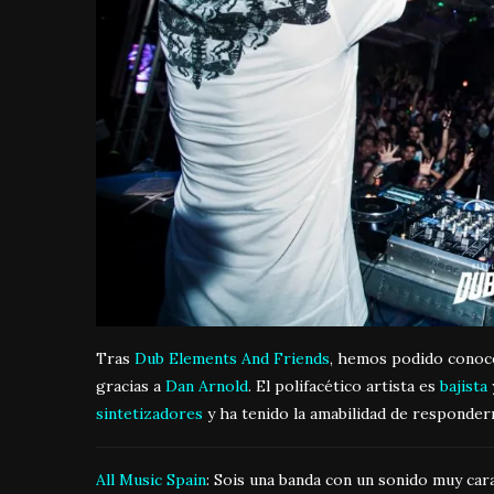
Tras
Dub Elements And Friends
, hemos podido conoc
gracias a
Dan Arnold
. El polifacético artista es
bajista
sintetizadores
y ha tenido la amabilidad de responder
All Music Spain
: Sois una banda con un sonido muy cara