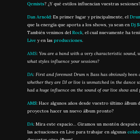
Qemists
? ¿Y qué estilos influencian vuestras sesiones
Dan Arnold
: En primer lugar y principalmente, el
Drum
que la energía que aporta a los shows, ya sean en
Dj S
También venimos del
Rock
, el cual nuevamente ha ten
Live
y en las
producciones
.
AMS
: You are a band with a very characteristic sound,
what styles influence your sessions?
DA
: First and foremost Drum n Bass has obviously been a
whether they are DJ or live is unmatched in the dance 
had a huge influence on the sound of our live show and 
AMS
: Hace algunos años desde vuestro último álbum 
proyectos hacer un nuevo álbum pronto?
DA
: Mira este espacio… Giramos un montón después 
las actuaciones en Live para trabajar en algunas
colab
descartar otro álbum!