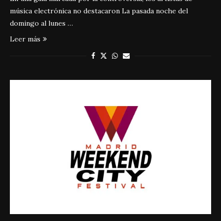
música electrónica no destacaron La pasada noche del
domingo al lunes …
Leer más