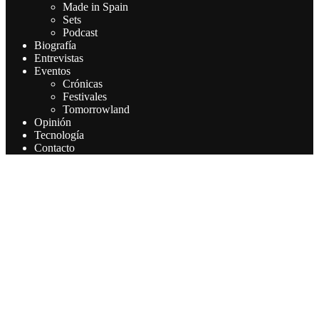
Made in Spain
Sets
Podcast
Biografía
Entrevistas
Eventos
Crónicas
Festivales
Tomorrowland
Opinión
Tecnología
Contacto
Este sitio web utiliza cookies para que usted tenga la mejor
experiencia de usuario. Si continúa navegando está dando su
consentimiento para la aceptación de las mencionadas cookies y la
aceptación de nuestra política de cookies, pinche el enlace para
mayor información.
Aceptar
Leer más
Privacy & Cookies Policy