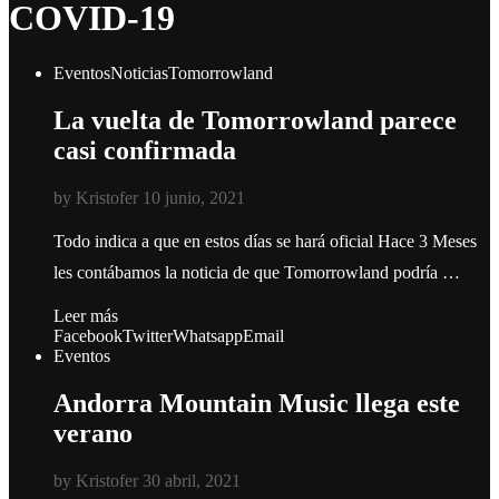
COVID-19
Eventos
Noticias
Tomorrowland
La vuelta de Tomorrowland parece
casi confirmada
by
Kristofer
10 junio, 2021
Todo indica a que en estos días se hará oficial Hace 3 Meses
les contábamos la noticia de que Tomorrowland podría …
Leer más
Facebook
Twitter
Whatsapp
Email
Eventos
Andorra Mountain Music llega este
verano
by
Kristofer
30 abril, 2021