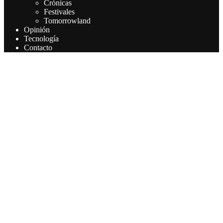
Crónicas
Festivales
Tomorrowland
Opinión
Tecnología
Contacto
Este sitio web utiliza cookies para que usted tenga la mejor
experiencia de usuario. Si continúa navegando está dando su
consentimiento para la aceptación de las mencionadas cookies y la
aceptación de nuestra política de cookies, pinche el enlace para
mayor información.
Aceptar
Leer más
Privacy & Cookies Policy