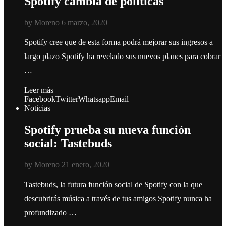
Spotify cambia de políticas
by
Moreno
6 marzo, 2020
Spotify cree que de esta forma podrá mejorar sus ingresos a
largo plazo Spotify ha revelado sus nuevos planes para cobrar
…
Leer más
Facebook
Twitter
Whatsapp
Email
Noticias
Spotify prueba su nueva función
social: Tastebuds
by
Moreno
21 enero, 2020
Tastebuds, la futura función social de Spotify con la que
descubrirás música a través de tus amigos Spotify nunca ha
profundizado …