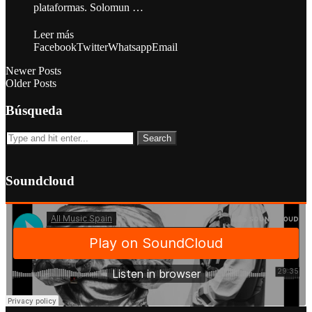
plataformas. Solomun …
Leer más
Facebook
Twitter
Whatsapp
Email
Newer Posts
Older Posts
Búsqueda
Soundcloud