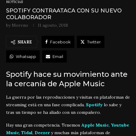
NOTICIAS
SPOTIFY CONTRAATACA CON SU NUEVO
COLABORADOR
by
Moreno
11 agosto, 2018
SHARE
Facebook
Twitter
Whatsapp
Email
Spotify hace su movimiento ante
la cercanía de Apple Music
La guerra por las reproducciones y visitas en plataformas de
streaming está en una fase complicada.
Spotify
lo sabe y
tras un tiempo se ha aliado con un compañero.
Hay una gran competencia. Tenemos
Apple Music
,
Youtube
Music
,
Tidal
,
Deezer
y muchas más plataformas de