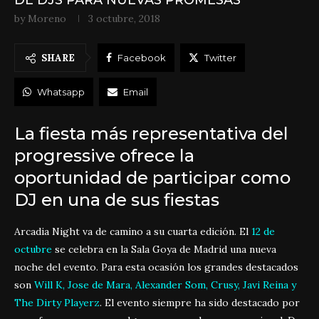
DE DJS PARA NUEVAS PROMESAS
by
Moreno
3 octubre, 2018
SHARE
Facebook
Twitter
Whatsapp
Email
La fiesta más representativa del
progressive ofrece la
oportunidad de participar como
DJ en una de sus fiestas
Arcadia Night va de camino a su cuarta edición. El
12 de
octubre
se celebra en la Sala Goya de Madrid una nueva
noche del evento. Para esta ocasión los grandes destacados
son
Will K, Jose de Mara, Alexander Som, Crusy, Javi Reina y
The Dirty Playerz
. El evento siempre ha sido destacado por