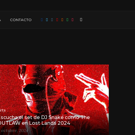
A
CONTACTO
ets
scucha el set de DJ Snake como The
OUTLAW en Lost Lands 2024
 octubre, 2024