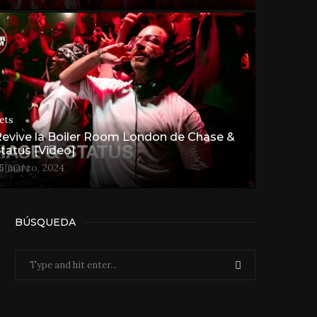
ets
evive la Boiler Room London de Chase &
tatus [Video]
5 marzo, 2024
BÚSQUEDA