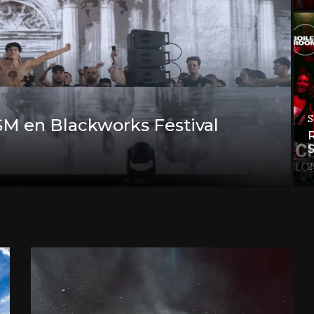
S
M en Blackworks Festival
R
S
2