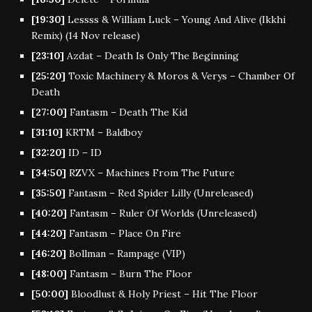
[19:30]
Lessss & William Luck – Young And Alive (Ikkhi
Remix) (14 Nov release)
[23:10]
Azdat – Death Is Only The Beginning
[25:20]
Toxic Machinery & Moros & Verys – Chamber Of
Death
[27:00]
Fantasm – Death The Kid
[31:10]
KRTM – Baldboy
[32:20]
ID – ID
[34:50]
RZVX – Machines From The Future
[35:50]
Fantasm – Red Spider Lilly (Unreleased)
[40:20]
Fantasm – Ruler Of Worlds (Unreleased)
[44:20]
Fantasm – Place On Fire
[46:20]
Bollman – Rampage (VIP)
[48:00]
Fantasm – Burn The Floor
[50:00]
Bloodlust & Holy Priest – Hit The Floor