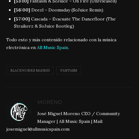
[53:10]
Fantasm & SoJuice – On Fire (Unreleased)
[56:00]
Deezl – Doomsday (SoJuice Remix)
[57:00]
Cascada – Evacuate The Dancefloor (The
Straikerz & SoJuice Bootleg)
Todo esto y más contenido relacionado con la música
electrónica en
All Music Spain
.
BLACKWORKS MADRID
FANTASM
MORENO
José Miguel Moreno CEO / Community
Manager | All Music Spain | Mail:
josemiguel@allmusicspain.com