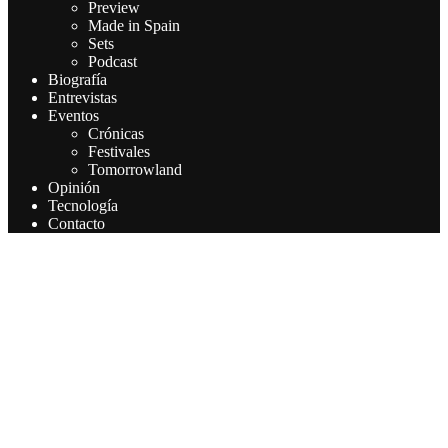
Preview
Made in Spain
Sets
Podcast
Biografía
Entrevistas
Eventos
Crónicas
Festivales
Tomorrowland
Opinión
Tecnología
Contacto
Este sitio web utiliza cookies para que usted tenga la mejor
experiencia de usuario. Si continúa navegando está dando su
consentimiento para la aceptación de las mencionadas cookies y la
aceptación de nuestra política de cookies, pinche el enlace para
mayor información.
Aceptar
Leer más
Privacy & Cookies Policy