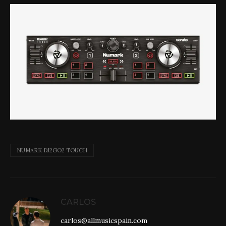
NUMARK DJ2GO2 TOUCH
CARLOS
carlos@allmusicspain.com