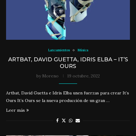
Lanzamientos
Música
ARTBAT, DAVID GUETTA, IDRIS ELBA – IT’S
OURS
by
Moreno
19 octubre, 2022
Artbat, David Guetta e Idris Elba unen fuerzas para crear It’s
Ours It’s Ours se la nueva producción de un gran …
Leer más