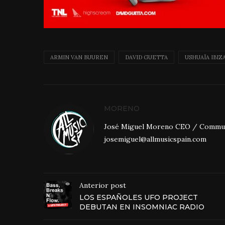
ARMIN VAN BUUREN
DAVID GUETTA
USHUAÏA IBIZ
MORENO
José Miguel Moreno CEO / Community
josemiguel@allmusicspain.com
Anterior post
LOS ESPAÑOLES UFO PROJECT
DEBUTAN EN INSOMNIAC RADIO