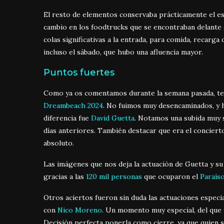
El resto de elementos conservaba prácticamente el e
cambio en los foodtrucks que se encontraban delante d
colas significativas a la entrada, para comida, recar
incluso el sábado, que hubo una afluencia mayor.
Puntos fuertes
Como ya os comentamos durante la semana pasada, tení
Dreambeach 2024
. No fuimos muy desencaminados, y 
diferencia fue
David Guetta
. Notamos una subida muy s
días anteriores. También destacar que era el conciert
absoluto.
Las imágenes que nos deja la actuación de Guetta y s
gracias a las
120 mil personas
que ocuparon el
Paraíso
Otros aciertos fueron sin duda las actuaciones especi
con
Nico Moreno
. Un momento muy especial, del que 
Decisión perfecta ponerla como cierre, ya que quien 