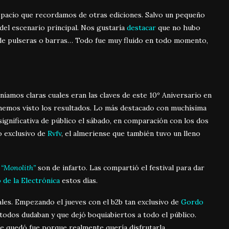
spacio que recordamos de otras ediciones. Salvo un pequeño
el escenario principal. Nos gustaría
destacar
que no hubo
ga de pulseras o barras… Todo fue muy fluido en todo momento,
amos claras cuales eran las claves de este 10º Aniversario en
hemos visto los resultados. Lo más destacado con muchísima
ignificativa de público el sábado, en comparación con los dos
o exclusivo de
Rvfv
, el almeriense que también tuvo un lleno
u
“Monolith”
son de infarto. Las compartió el festival para dar
 de la Electrónica
estos días.
ales. Empezando el jueves con el b2b tan exclusivo de
Gordo
todos dudaban y que dejó boquiabiertos a todo el público.
se quedó fue porque realmente quería disfrutarla.