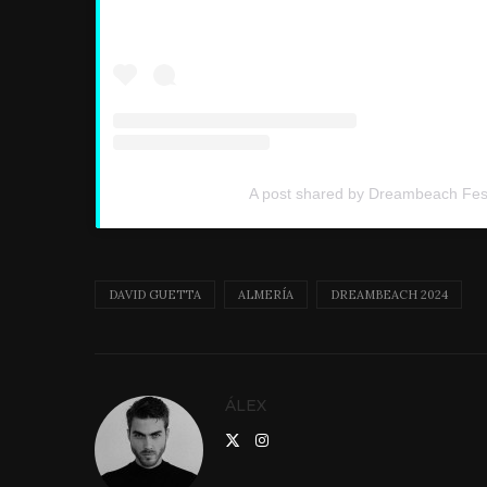
A post shared by Dreambeach Fes
DAVID GUETTA
ALMERÍA
DREAMBEACH 2024
ÁLEX