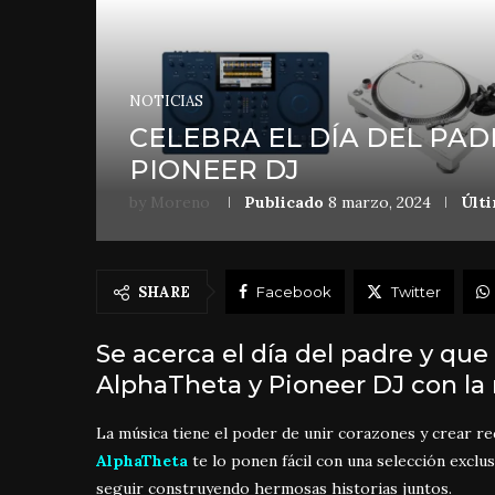
NOTICIAS
CELEBRA EL DÍA DEL PA
PIONEER DJ
by
Moreno
Publicado
8 marzo, 2024
Últi
SHARE
Facebook
Twitter
Se acerca el día del padre y que
AlphaTheta y Pioneer DJ con la
La música tiene el poder de unir corazones y crear r
AlphaTheta
te lo ponen fácil con una selección exclu
seguir construyendo hermosas historias juntos.