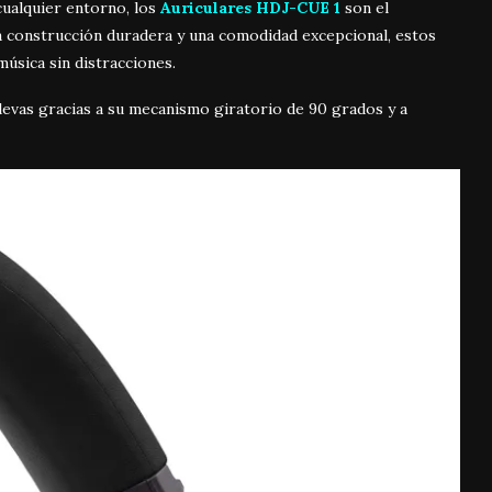
cualquier entorno, los
Auriculares HDJ-CUE 1
son el
 construcción duradera y una comodidad excepcional, estos
úsica sin distracciones.
evas gracias a su
mecanismo giratorio de 90 grados
y a