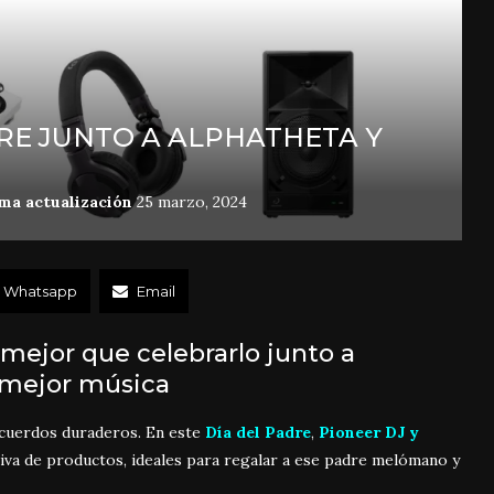
DRE JUNTO A ALPHATHETA Y
ma actualización
25 marzo, 2024
Whatsapp
Email
 mejor que celebrarlo junto a
 mejor música
ecuerdos duraderos. En este
Día del Padre
,
Pioneer DJ y
siva de productos, ideales para regalar a ese padre melómano y