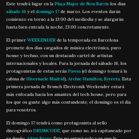
Este tendrá lugar en la
Plaça Major de Nou Barris
los días
sábado 16
y el
domingo 17
de marzo. Los eventos darán
comienzo en torno a la 13:00 del mediodía y se alargarán
hasta bien entrada la noche, 23:00 concretamente.
El primer
WEEKENDER
de la temporada en Barcelona
promete dos días cargados de música electrónica, puro
house y techno, con un destacado cartel de artistas
internacionales y locales. Para la jornada del sábado 16, los
protagonistas de estas serán
Pawsa
(el domingo tomará la
cabina de
Hivernacle Madrid
),
Archie Hamilton
,
Syreeta
. Esta
primera jornada de Brunch Electronik Weekender estará
más enfocada hacia los amantes del tech house, pero para
los que os guste algo más contundente, el domingo es el día
para vosotros.
El domingo 17 tendrá como protagonista al sello
discográfico
DRUMCODE
, que como no, irá capitaneado por
su dueño,
Adam Beyer
. Este no estará solo y es que le