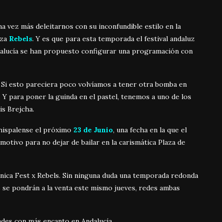
a vez más deleitarnos con su inconfundible estilo en la
uza
Rebels
. Y es que para esta temporada el festival andaluz
alucía se han propuesto configurar una programación con
. Si esto pareciera poco volvíamos a tener otra bomba en
a. Y para poner la guinda en el pastel, tenemos a uno de los
is Brejcha.
 hispalense el próximo
23 de Junio
, una fecha en la que el
otivo para no dejar de bailar en la carismática Plaza de
ónica Fest x Rebels. Sin ninguna duda una temporada redonda
s se pondrán a la venta este mismo jueves, redes ambas
dades con más encanto en Andalucía.