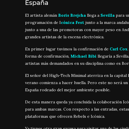
España
El artista alemán
Boris Brejcha
llega a
Sevilla
para un
programación de I
cónica Fest
junto a la marca andal
junto a una de las promotoras con mayor peso en And
grandes artistas de la escena electrónica.
En primer lugar tuvimos la confirmación de
Carl Cox
forma de confirmación,
Michael Bibi
llegaría a Sevill
artistas más demandados en su disciplina como es Bor
El señor del High-Tech Minimal aterriza en la capital
verano comienza a hacer huella. Pero este no será un m
España rodeado del mejor ambiente posible.
De esta manera queda ya concluida la colaboración Ic
para ambas marcas. Con respecto a las entradas, esta
plataformas que ofrecen Rebels e Icónica.
Ya tienes otra gran excusa para visitar una de las ciu