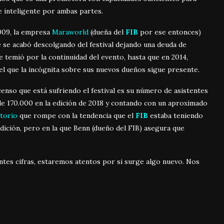
e inteligente por ambas partes.
009, la empresa
Maraworld
(dueña del
FIB
por ese entonces)
e se acabó descolgando del festival dejando una deuda de
e temió por la continuidad del evento, hasta que en 2014,
 el que la incógnita sobre sus nuevos dueños sigue presente.
enso que está sufriendo el festival es su número de asistentes
de 170.000 en la edición de 2018 y contando con un aproximado
torio
que rompe con la tendencia que el
FIB
estaba teniendo
edición, pero en la que Benn (dueño del FIB) asegura que
entes cifras, estaremos atentos por si surge algo nuevo. Nos