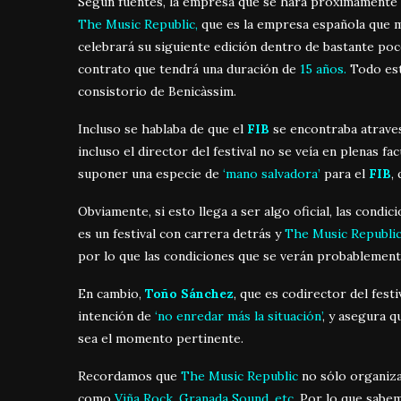
Según fuentes, la empresa que se hará próximamente 
The Music Republic,
que es la empresa española que m
celebrará su siguiente edición dentro de bastante po
contrato que tendrá una duración de
15 años.
Todo est
consistorio de Benicàssim.
Incluso se hablaba de que el
FI
B
se encontraba atrav
incluso el director del festival no se veía en plenas 
suponer una especie de
‘mano salvadora’
para el
FIB
,
Obviamente, si esto llega a ser algo oficial, las cond
es un festival con carrera detrás y
The Music Republi
por lo que las condiciones que se verán probablemente 
En cambio,
Toño Sánchez
, que es codirector del festi
intención de
‘no enredar más la situación’
, y asegura q
sea el momento pertinente.
Recordamos que
The Music Republic
no sólo organiza 
como
Viña Rock, Granada Sound, etc
. Por lo que sabe