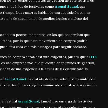
con los derechos completos de gestión de este festival es
ueve los hilos de festivales como
Arenal Sound
, que
co tiempo. Los rumores hablan de una adquisición con un
o viene de testimonios de medios locales e incluso del
esando sus peores momentos, en los que observaban que
facultades, por lo que este movimiento de compra podría
 que sufría cada vez más estragos para seguir adelante.
iciones de compra serán bastante exigentes, puesto que el
FIB
c
es una empresa más que pudiente en términos de gestión,
sean de una exigencia a la altura de las circunstancias.
val
Arenal Sound
, ha evitado declarar sobre este asunto con
ue si se ha de hacer algún comunicado oficial, se hará cuando
el festival
Arenal Sound
, también se encarga de festivales
mos que es una promotora con capacidades suficientes para