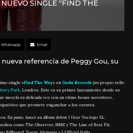
NUEVO SINGLE “FIND THE
Whatsapp
Email
a nueva referencia de Peggy Gou, su
timo single «
Find The Way
» en
Gudu Records
(su propio sello
bury Park
, Londres. Este es su primer lanzamiento desde su
que mezcla su delicada voz con un ritmo house noventero,
o hipnótico que promete enganchar a los oyentes.
ou. En junio, lanzó su álbum debut
I Hear You
bajo XL
e medios como The Observer, NME y The Line of Best Fit.
 Billboard, Vogue Alemania y L’Officiel Italia.