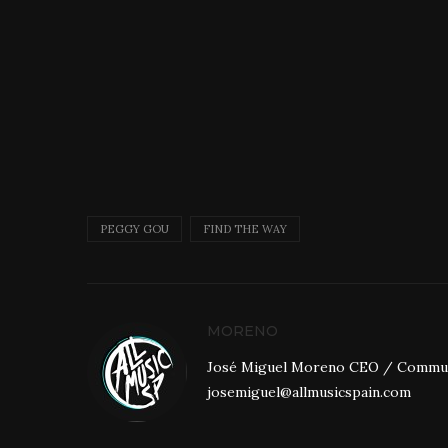
PEGGY GOU
FIND THE WAY
MORENO
José Miguel Moreno CEO / Community
josemiguel@allmusicspain.com