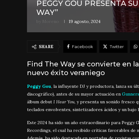
PEGGY GOU PRESENTA SU 
WAY”
by
Moreno
19 agosto, 2024
SHARE
Facebook
Twitter
Find The Way se convierte en l
nuevo éxito veraniego
Peggy Gou
, la influyente DJ y productora, lanza su úl
discográfico), antes de su mayor actuación en
Gunners
álbum debut
I Hear You
, y presenta un sonido fresco 
teclados envolventes, sintetizadores ácidos y un baj
Este 2024 ha sido un año extraordinario para Peggy G
Recordings, el cual ha recibido críticas favorables d
Además, ha sido destacada en portadas de revistas como