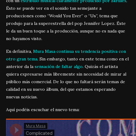
con un
estribillo musical claramente producido por Skrillex
.
Ésto se puede ver en el sonido tan semejante a
producciones como “Would You Ever” o “Us”, tema que
produjo para la superestrella del pop Jennifer Lopez. Éste
le da un buen toque a la producción, aunque no es nada que
no hayamos visto.
En definitiva,
Mura Masa continua su tendencia positiva con
otro gran tema
. Sin embargo, tanto en este tema como en el
anterior da la
sensación de faltar algo
. Quizás el artista
quiera expresarse más libremente sin necesidad de mirar al
público más comercial. De lo que no faltará serán temas de
calidad en su nuevo álbum, del que estamos esperando
nuevas noticias.
Aquí podéis escuchar el nuevo tema: