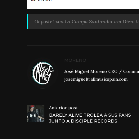
Gepostet von
La Campa Santander
am
Diensta
MORENO
José Miguel Moreno CEO / Community
josemiguel@allmusicspain.com
Anterior post
BARELY ALIVE TROLEA A SUS FANS
JUNTO A DISCIPLE RECORDS