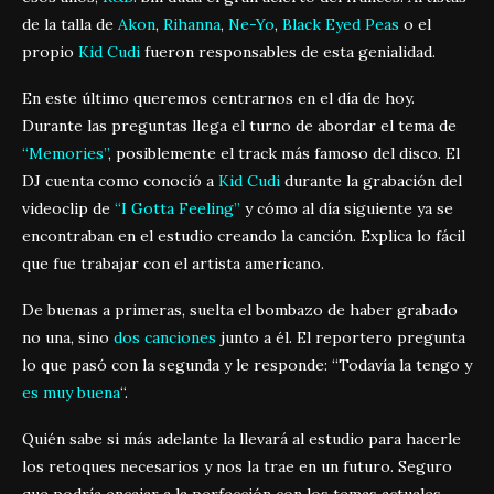
de la talla de
Akon
,
Rihanna
,
Ne-Yo
,
Black Eyed Peas
o el
propio
Kid Cudi
fueron responsables de esta genialidad.
En este último queremos centrarnos en el día de hoy.
Durante las preguntas llega el turno de abordar el tema de
“Memories”
, posiblemente el track más famoso del disco. El
DJ cuenta como conoció a
Kid Cudi
durante la grabación del
videoclip de
“I Gotta Feeling”
y cómo al día siguiente ya se
encontraban en el estudio creando la canción. Explica lo fácil
que fue trabajar con el artista americano.
De buenas a primeras, suelta el bombazo de haber grabado
no una, sino
dos canciones
junto a él. El reportero pregunta
lo que pasó con la segunda y le responde: “Todavía la tengo y
es muy buena
“.
Quién sabe si más adelante la llevará al estudio para hacerle
los retoques necesarios y nos la trae en un futuro. Seguro
que podría encajar a la perfección con los temas actuales.