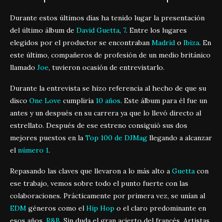
Durante estos últimos días ha tenido lugar la presentación
del último álbum de
David Guetta
,
7
. Entre los lugares
elegidos por el productor se encontraban
Madrid
o
Ibiza
. En
este último, compañeros de profesión de un medio británico
llamado
Joe
, tuvieron ocasión de entrevistarlo.
Durante la entrevista se hizo referencia al hecho de que su
disco
One Love
cumpliría
10 años
. Este álbum para él fue un
antes y un después en su carrera ya que lo llevó directo al
estrellato. Después de ese estreno consiguió sus dos
mejores puestos en la
Top 100 de DJMag
llegando a alcanzar
el
número 1
.
Repasando las claves que llevaron a lo más alto a
Guetta
con
ese trabajo, vemos sobre todo el punto fuerte con las
colaboraciones. Prácticamente por primera vez, se unían al
EDM
géneros como el
Hip Hop
o el claro predominante en
esos años,
R&B
. Sin duda el gran acierto del francés. Artistas