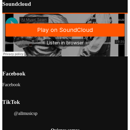
Soundcloud
Facebook
Facebook
TikTok
@allmusicsp