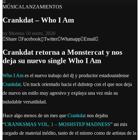
MÚSICA
LANZAMIENTOS
Crankdat – Who I Am
by
Moreno
10 enero, 2020
Share
Facebook
Twitter
Whatsapp
Email
Crankdat retorna a Monstercat y nos
deja su nuevo single Who I Am
Who I Am
es el nuevo trabajo del dj y productor estadounidense
Crankdat
. Un track orientado hacia el dubstep con el que nos deja
de nuevo un estilo muy agresivo y explaya una vez más su
indudable versatilidad.
Hace algo menos de un mes que
Crankdat
nos dejaba
“
CRANKSMAS VOL. 1 – MOSHSTEP MADNESS
” un mix
cargado de material inédito, tanto de el mismo como de artistas de la