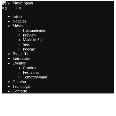
Inicio
Noticias
Música
Lanzamientos
Preview
Made in Spain
Sets
Podcast
Biografía
Entrevistas
Eventos
Crónicas
Festivales
Tomorrowland
Opinión
Tecnología
Contacto
Este sitio web utiliza cookies para que usted tenga la mejor
experiencia de usuario. Si continúa navegando está dando su
consentimiento para la aceptación de las mencionadas cookies y la