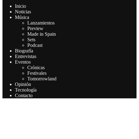
Inicio
Noticias
Música
Lanzamientos
Preview
Made in Spain
Sets
Podcast
Biografía
Entrevistas
Eventos
Crónicas
Festivales
Tomorrowland
Opinión
Tecnología
Contacto
Este sitio web utiliza cookies para que usted tenga la mejor
experiencia de usuario. Si continúa navegando está dando su
consentimiento para la aceptación de las mencionadas cookies y la
aceptación de nuestra política de cookies, pinche el enlace para