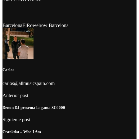
Barcelona
ElRow
elrow Barcelona
Carlos
carlos@allmusicspain.com
Anterior post
Denon DJ presenta la gama SC6000
Siguiente post
Crankdat – Who I Am