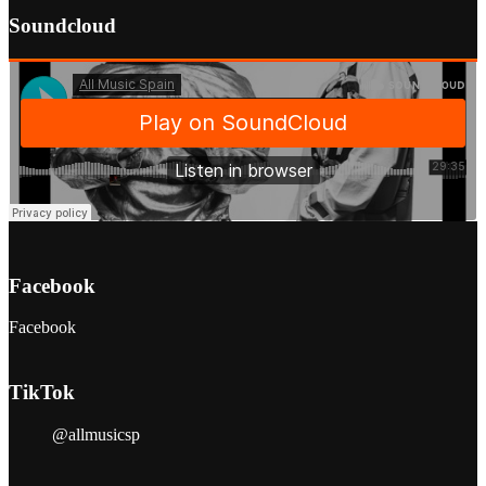
Soundcloud
Facebook
Facebook
TikTok
@allmusicsp