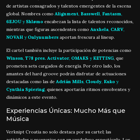
de artistas consagrados y talentos emergentes de la escena
global. Nombres como
Alignment
,
Basswell
,
Fantasm
,
6EJOU
y
Shlømo
encabezan la lista de talentos reconocidos,
mientras que figuras ascendentes como
Anxhela
,
CARV
,
NOVAH
y
Onlynumbers
aportan frescura al lineup.
El cartel también incluye la participación de potencias como
Winson
,
T78 pres. Activator
,
OMAKS
y
KETTING
, que
prometen sets cargados de energía. Por otro lado, los
amantes del hard groove podrán disfrutar de actuaciones
destacadas como las de
Adrián Mills
,
Cloudy
,
Kuko
y
Cynthia Spiering
,
quienes aportarán ritmos envolventes y
dinámicos a este evento.
Experiencias Únicas: Mucho Más que
Música
Verknipt Croatia no solo destaca por su cartel; las
actividades y escenarios son un verdadero espectáculo. Los