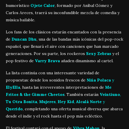
humorístico
Ojete Calor
, formado por Aníbal Gómez y
Carlos Areces, traerá su inconfundible mezcla de comedia y
música bailable.
Los fans de los clásicos estarán encantados con la presencia
de
Duncan Dhu
, una de las bandas más icónicas del pop-rock
español, que llenará el aire con canciones que han marcado
generaciones. Por su parte, los rockeros
Sexy Zebras
y el
pop festivo de
Varry Brava
añaden dinamismo al cartel.
La lista continúa con una interesante variedad de
propuestas: desde los sonidos frescos de
Niña Polaca
y
ElyElla
, hasta las irreverentes interpretaciones de
Me
Fritos & the Gimme Cheetos
. También estarán
Veintiuno
,
Tu Otra Bonita
,
Mujeres
,
Hey Kid
,
Alcalá Norte
y
Querido
, completando una oferta musical diversa que abarca
desde el indie y el rock hasta el pop más ecléctico.
El festival contará con el apoyo de
Vibra Mahou
, la