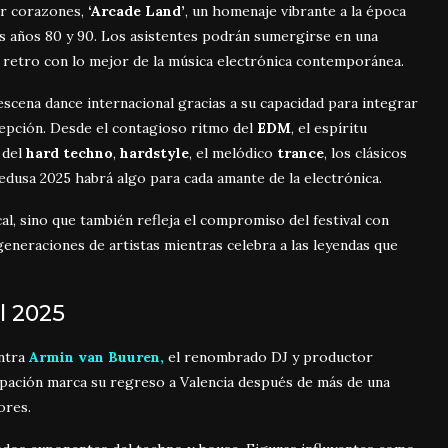
ar corazones,
‘Arcade Land’
, un homenaje vibrante a la época
los años 80 y 90. Los asistentes podrán sumergirse en una
a retro con lo mejor de la música electrónica contemporánea.
escena dance internacional gracias a su capacidad para integrar
xcepción. Desde el contagioso ritmo del
EDM
, el espíritu
a del
hard techno
,
hardstyle
, el melódico
trance
, los clásicos
edusa 2025 habrá algo para cada amante de la electrónica.
al, sino que también refleja el compromiso del festival con
generaciones de artistas mientras celebra a las leyendas que
l 2025
entra
Armin van Buuren,
el renombrado DJ y productor
cipación marca su regreso a Valencia después de más de una
ores.