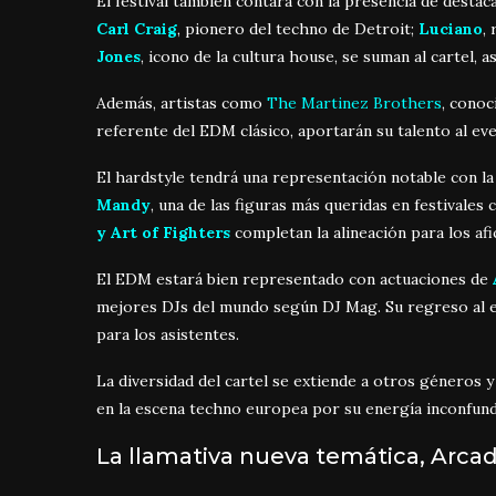
El festival también contará con la presencia de desta
Carl Craig
, pionero del techno de Detroit;
Luciano
,
Jones
, icono de la cultura house, se suman al cartel, 
Además, artistas como
The Martinez Brothers
, conoc
referente del EDM clásico, aportarán su talento al ev
El hardstyle tendrá una representación notable con la
Mandy
, una de las figuras más queridas en festivale
y Art of Fighters
completan la alineación para los af
El EDM estará bien representado con actuaciones de
mejores DJs del mundo según DJ Mag. Su regreso al 
para los asistentes.
La diversidad del cartel se extiende a otros géneros 
en la escena techno europea por su energía inconfund
La llamativa nueva temática, Arca