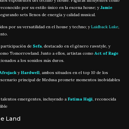
cados exponentes del techno y house. Figuras influyentes como
 reconocido por su estilo único en la escena house; y
Jamie
asegurando sets llenos de energía y calidad musical.
idos por su versatilidad en el house y techno; y
Laidback Luke
,
ento.
 participación de
Sefa
, destacado en el género rawstyle, y
s como Tomorrowland. Junto a ellos, artistas como
Act of Rage
icionados a los sonidos más duros.
Afrojack
y
Hardwell
, ambos situados en el top 10 de los
escenario principal de Medusa promete momentos inolvidables
y talentos emergentes, incluyendo a
Fatima Hajji
, reconocida
ible
de Land