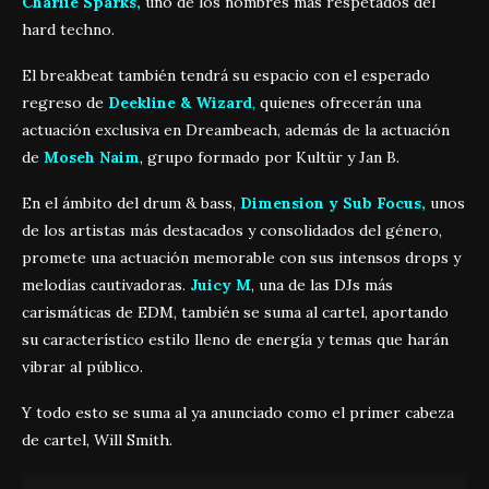
Charlie Sparks,
uno de los nombres más respetados del
hard techno.
El breakbeat también tendrá su espacio con el esperado
regreso de
Deekline & Wizard
,
quienes ofrecerán una
actuación exclusiva en Dreambeach, además de la actuación
de
Moseh Naim
, grupo formado por Kultür y Jan B.
En el ámbito del drum & bass,
Dimension y Sub Focus,
unos
de los artistas más destacados y consolidados del género,
promete una actuación memorable con sus intensos drops y
melodías cautivadoras.
Juicy M
, una de las DJs más
carismáticas de EDM, también se suma al cartel, aportando
su característico estilo lleno de energía y temas que harán
vibrar al público.
Y todo esto se suma al ya anunciado como el primer cabeza
de cartel, Will Smith.