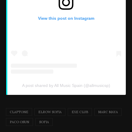
View this post on Instagram
A post shared by All Music Spain (@allmusicsp)
CLAPTONE
ELROW SOFIA
EXE CLUB
MARC MAYA
PACO OSUN
SOFIA