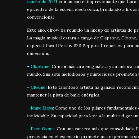
marzo de 2024
con un cartel impresionante que hará qu
epicentro de la escena electrónica, brindando a los asi
convencional.
Este año, elrow ha reunido un lineup de artistas de p
La magia musical estará a cargo de Claptone, Cloone,
especial, Pavel Petrov B2B Peppou. Preparaos para u
dimensión.
–
Claptone
: Con su máscara enigmática y su música ca
mundo. Sus sets melodiosos y misteriosos prometen u
–
Cloone
: Este talentoso artista ha ganado reconocim
mantener la pista de baile enérgica.
–
Marc Maya
: Como uno de los pilares fundamentales d
inolvidable. Su capacidad para leer a la multitud garan
–
Paco Osuna
: Con una carrera más que consolidada, 
presencia en el escenario promete una experiencia so