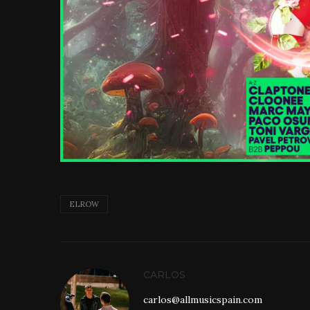
ELROW
CARLOS
carlos@allmusicspain.com