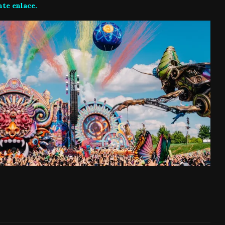
nte enlace
.