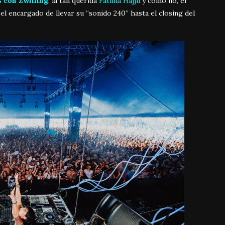
B con Zwilling
, la tan querida
Fatima Hajjii
y como no, el
 el encargado de llevar su “sonido 240” hasta el closing del