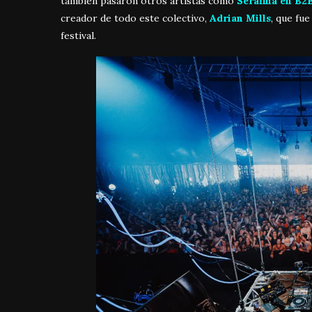
tambien pasaron otros artistas como
Serafina en B2
creador de todo este colectivo,
Adrian Mills
, que fue
festival.