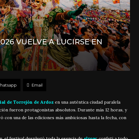
26 VUELVE A LUCIRSE EN
hatsapp
Email
ial de Torrejón de Ardoz
en una auténtica ciudad paralela
nación fueron protagonistas absolutos. Durante más 12 horas, y
 con una de las ediciones más ambiciosas hasta la fecha, con
 el festival desplegó toda la esencia de
elrow
: confeti a todo