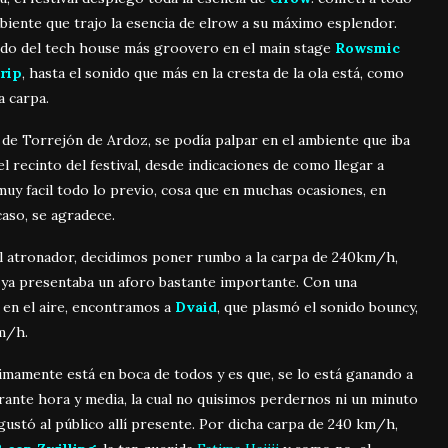
biente que trajo la esencia de elrow a su máximo esplendor.
ando del tech house más groovero en el main stage
Rowsmic
rip
, hasta el sonido que más en la cresta de la ola está, como
a carpa.
l de Torrejón de Ardoz, se podía palpar en el ambiente que iba
l recinto del festival, desde indicaciones de como llegar a
 muy facil todo lo previo, cosa que en muchas ocasiones, en
caso, se agradece.
sol atronador, decidimos poner rumbo a la carpa de 240km/h,
e, ya presentaba un aforo bastante importante. Con una
 en el aire, encontramos a
Dvaid
, que plasmó el sonido bouncy,
m/h.
timamente está en boca de todos y es que, se lo está ganando a
urante hora y media, la cual no quisimos perdernos ni un minuto
gustó al público allí presente. Por dicha carpa de 240 km/h,