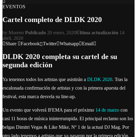
EVENTOS
Cartel completo de DLDK 2020
by
Moreno
Publicado
20 enero, 2020
Última actualización
14
abril, 2020
Share
Facebook
Twitter
Whatsapp
Email
DLDK 2020 completa su cartel de su
segunda edición
Ya tenemos todos los artistas que asistirán a
DLDK 2020
. Tras la
escalonada confirmación de artistas y con la primera apuesta del
festival, esta marca desvela su line-up.
Un evento que volverá IFEMA para el próximo
14 de marzo
con
casi 11 horas de música ininterrumpida. El principal reclamo son los
belgas Dimitri Vegas & Like Mike, Nº 1 de la actual DJ Mag. Por
otro lado tenemos a artistas que ya pasaron por la primera edición,