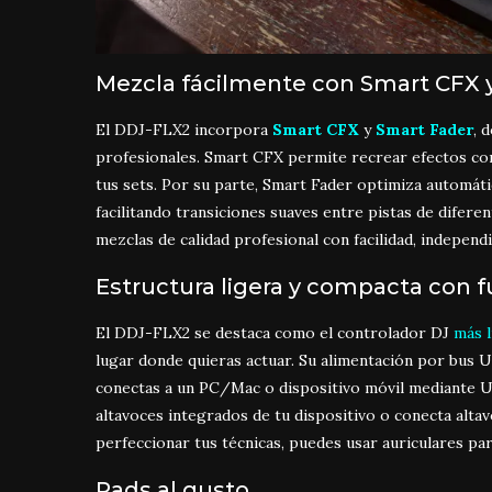
Mezcla fácilmente con Smart CFX 
El DDJ-FLX2 incorpor
a
Smart CFX
y
Smart
Fader
, 
profesionales.
Smart CFX permite
recrear efect
os co
tus sets. Por
su parte, Smart
Fader optimiza
automáti
facilit
ando transiciones su
aves entre pistas
de diferen
mezclas de
calidad profesional con
facilidad, indepen
d
Estructura ligera y compacta con f
El DDJ-FLX2 se destaca como el controlador DJ
más 
lugar donde quieras actuar. Su alimentación por bus U
conectas a un PC/Mac o dispositivo móvil mediante US
altavoces integrados de tu dispositivo o conecta alta
perfeccionar tus técnicas, puedes usar auriculares para
Pads al gusto