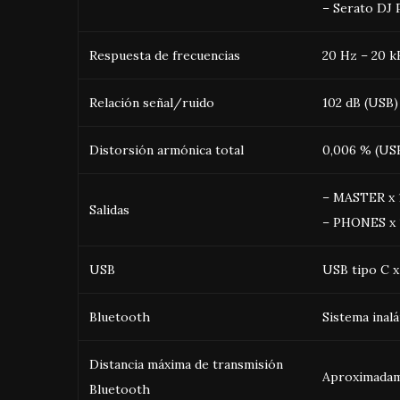
– Serato DJ P
Respuesta de frecuencias
20 Hz – 20 k
Relación señal/ruido
102 dB (USB)
Distorsión armónica total
0,006 % (US
– MASTER x 1
Salidas
– PHONES x 1
USB
USB tipo C x
Bluetooth
Sistema inal
Distancia máxima de transmisión
Aproximadame
Bluetooth