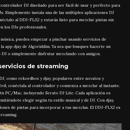
controlador DJ diseñado para ser fácil de usar y perfecto para
s. Simplemente instala una de las múltiples aplicaciones DJ
éctalo al DDJ-FLX2 y estarás listo para mezclar pistas sin
n los DJs profesionales.
 música, puedes empezar a pinchar usando servicios de
la app djay de Algoriddim. Ya sea que busques hacerte un
o DJ o simplemente disfrutar mezclando con amigos.
 servicios de streaming
DJ, como rekordbox y djay, populares entre novatos y
vil, conéctala al controlador y comienza a mezclar al instante.
 tu PC/Mac, incluyendo Serato DJ Lite. Cada aplicación es
itiéndote elegir según tu estilo musical y de DJ. Con djay,
lones de pistas para incorporar a tus mezclas. El DDJ-FLX2 es
treaming.