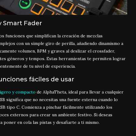
y Smart Fader
dos funciones que simp
lifican la cre
ación de mezc
las
mplejos con
un simple giro
de perilla, añ
adiendo dinamismo
a
camente vol
umen, BPM y graves al
deslizar el cross
fader,
tes géneros y
tempos. Estas
herramientas te
permiten log
rar
ientemente de tu
nivel de experiencia.
unciones fáciles de usar
ligero y compacto
de AlphaTheta, ideal para llevar a cualquier
SB significa que no necesitas una fuente externa cuando lo
B tipo C. Comienza a pinchar fácilmente utilizando los
voces externos para crear un ambiente festivo. Si deseas
 poner en cola las pistas y desafiarte a ti mismo.