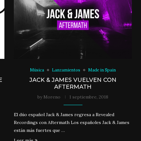
Música
Lanzamientos
Made in Spain
E
JACK & JAMES VUELVEN CON
AFTERMATH
by
Moreno
1 septiembre, 2018
El dúo español Jack & James regresa a Revealed
Recordings con Aftermath Los españoles Jack & James
están más fuertes que …
Leer más