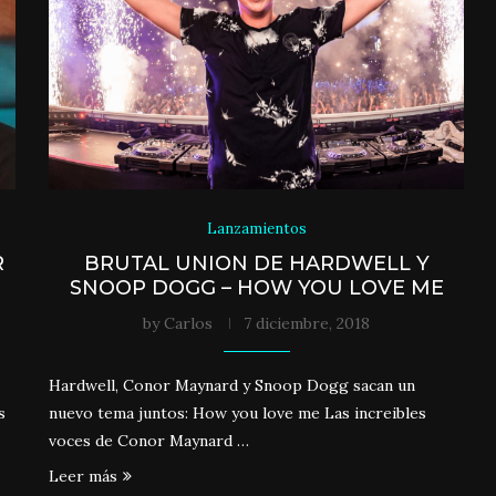
Lanzamientos
R
BRUTAL UNION DE HARDWELL Y
SNOOP DOGG – HOW YOU LOVE ME
by
Carlos
7 diciembre, 2018
Hardwell, Conor Maynard y Snoop Dogg sacan un
s
nuevo tema juntos: How you love me Las increibles
voces de Conor Maynard …
Leer más