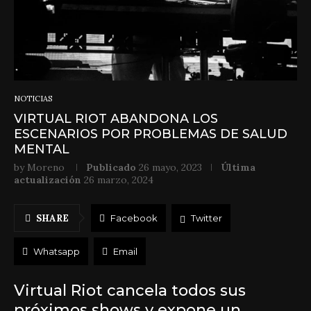
NOTICIAS
VIRTUAL RIOT ABANDONA LOS
ESCENARIOS POR PROBLEMAS DE SALUD
MENTAL
by
Moreno
Publicado
26 mayo, 2023
Última
actualización
26 marzo, 2024
SHARE
Facebook
Twitter
Whatsapp
Email
Virtual Riot cancela todos sus
próximos shows y expone un