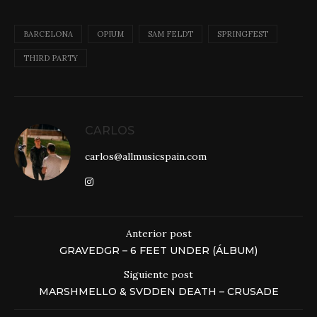
BARCELONA
OPIUM
SAM FELDT
SPRINGFEST
THIRD PARTY
CARLOS
carlos@allmusicspain.com
Anterior post
GRAVEDGR – 6 FEET UNDER (ÁLBUM)
Siguiente post
MARSHMELLO & SVDDEN DEATH – CRUSADE