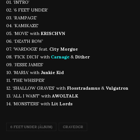
01. ‘INTRO’
02. ‘6 FEET UNDER’
03. ‘RAMPAGE’
04. ‘KAMIKAZE’
05. ‘MOVE’ with
KRISCHVN
06. ‘DEATH ROW’
07. ‘WARDOGZ’ feat.
City Morgue
08. ‘FICK DICH’ with
Carnage
&
Dither
09. ‘JESSE JAMES’
10. ‘MARIA’ with
Junkie Kid
11. ‘THE WHISPER’
12. ‘SHALLOW GRAVES’ with
Flosstradamus
&
Vulgatron
13. ‘ALL I WANT’ with
AWOLTALK
14. ‘MONSTERS’ with
Lit Lords
6 FEET UNDER (ÁLBUM)
GRAVEDGR