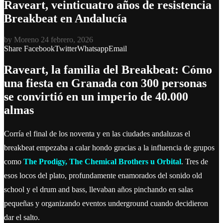
Raveart, veinticuatro años de resistencia
Breakbeat en Andalucía
by
Moreno
24 febrero, 2026
Share
Facebook
Twitter
Whatsapp
Email
Raveart, la familia del Breakbeat: Cómo
una fiesta en Granada con 300 personas
se convirtió en un imperio de 40.000
almas
Corría el final de los noventa y en las ciudades andaluzas el
breakbeat empezaba a calar hondo gracias a la influencia de grupos
como
The Prodigy, The Chemical Brothers u Orbital
. Tres de
esos locos del plato, profundamente enamorados del sonido old
school y el drum and bass, llevaban años pinchando en salas
pequeñas y organizando eventos underground cuando decidieron
dar el salto.