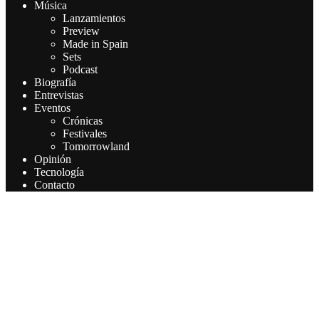
Música
Lanzamientos
Preview
Made in Spain
Sets
Podcast
Biografía
Entrevistas
Eventos
Crónicas
Festivales
Tomorrowland
Opinión
Tecnología
Contacto
Este sitio web utiliza cookies para que usted tenga la mejor
experiencia de usuario. Si continúa navegando está dando su
consentimiento para la aceptación de las mencionadas cookies y la
aceptación de nuestra política de cookies, pinche el enlace para
mayor información.
Aceptar
Leer más