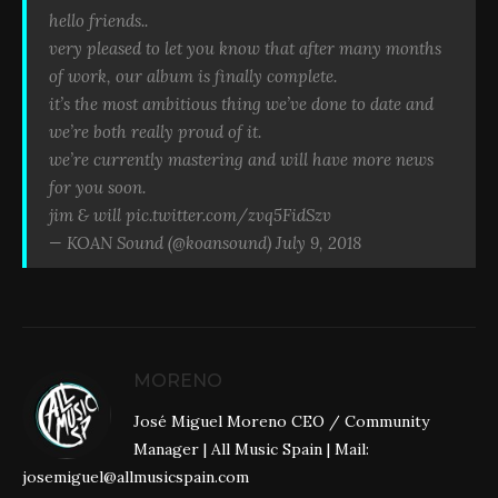
hello friends..
very pleased to let you know that after many months
of work, our album is finally complete.
it’s the most ambitious thing we’ve done to date and
we’re both really proud of it.
we’re currently mastering and will have more news
for you soon.
jim & will
pic.twitter.com/zvq5FidSzv
— KOAN Sound (@koansound)
July 9, 2018
MORENO
José Miguel Moreno CEO / Community
Manager | All Music Spain | Mail:
josemiguel@allmusicspain.com