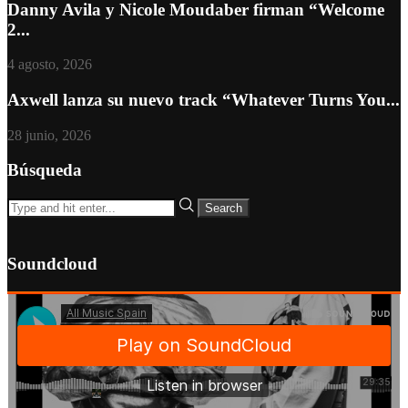
Danny Avila y Nicole Moudaber firman “Welcome
2...
4 agosto, 2026
Axwell lanza su nuevo track “Whatever Turns You...
28 junio, 2026
Búsqueda
Soundcloud