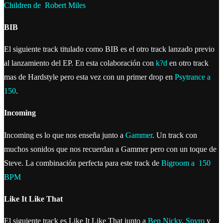
Children de Robert Miles
BIB
El siguiente track titulado como BIB es el otro track lanzado previo
al lanzamiento del EP. En esta colaboración con
k?d
en otro track
mas de Hardstyle pero esta vez con un primer drop en
Psytrance a
150
.
Incoming
Incoming es lo que nos enseña junto a
Gammer
. Un track con
muchos sonidos que nos recuerdan a Gammer pero con un toque de
Steve. La combinación perfecta para este track de
Bigroom a 150
BPM
Like It Like That
El siguiente track es Like It Like That junto a
Ben Nicky
,
Spyro
y