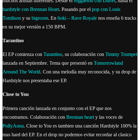
muchos artistas diferentes. Desde el
reggaetón con Darrel
, hasta el
hardstyle con Brennan Heart
. Pasando por el
pop con Louis
Tomlison
y su
bigroom
. En
6oki – Rave Royale
nos enseña 6 tracks
en su mejor versión a 150 BPM.
Tarantino
El EP comienza con
Tarantino
, su colaboración con
Timmy Trumpet
lanzada en Septiembre. Tema que presentó en
Tomorrowland
Around The World
. Con una melodía muy reconocida, y su drop de
Hardstyle nos presentaba ese EP.
Close to You
Primera canción lanzada en conjunto con el EP que nos
encontramos. Colaboración con
Brennan heart
y las voces de
PollyAnna
. Close to You es tambien una canción Hardstyle 100% la
mas hard del EP. En el drop no podemos evitar recordar al clasico