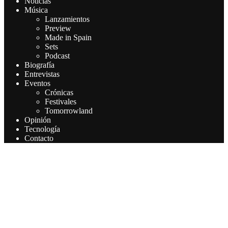
Noticias
Música
Lanzamientos
Preview
Made in Spain
Sets
Podcast
Biografía
Entrevistas
Eventos
Crónicas
Festivales
Tomorrowland
Opinión
Tecnología
Contacto
Este sitio web utiliza cookies para que usted tenga la mejor
experiencia de usuario. Si continúa navegando está dando su
consentimiento para la aceptación de las mencionadas cookies y la
aceptación de nuestra política de cookies, pinche el enlace para
mayor información.
Aceptar
Leer más