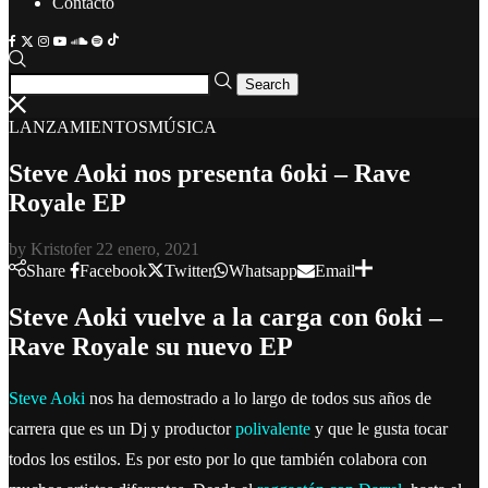
Contacto
Search
LANZAMIENTOS
MÚSICA
Steve Aoki nos presenta 6oki – Rave
Royale EP
by
Kristofer
22 enero, 2021
Share
Facebook
Twitter
Whatsapp
Email
Steve Aoki vuelve a la carga con 6oki –
Rave Royale su nuevo EP
Steve Aoki
nos ha demostrado a lo largo de todos sus años de
carrera que es un Dj y productor
polivalente
y que le gusta tocar
todos los estilos. Es por esto por lo que también colabora con