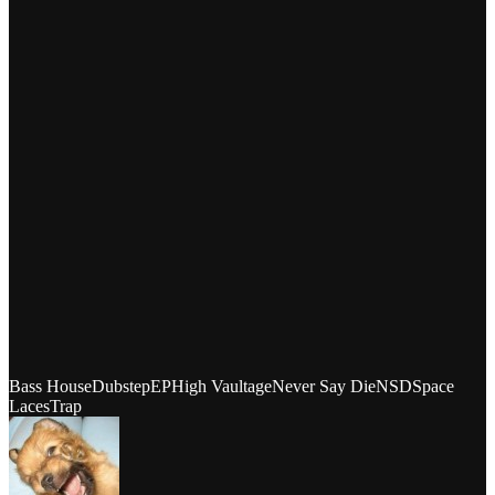
Bass House
Dubstep
EP
High Vaultage
Never Say Die
NSD
Space
Laces
Trap