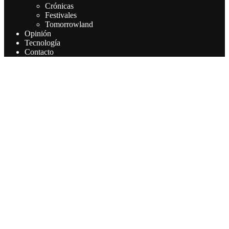
Crónicas
Festivales
Tomorrowland
Opinión
Tecnología
Contacto
Este sitio web utiliza cookies para que usted tenga la mejor
experiencia de usuario. Si continúa navegando está dando su
consentimiento para la aceptación de las mencionadas cookies y la
aceptación de nuestra política de cookies, pinche el enlace para
mayor información.
Aceptar
Leer más
Privacy & Cookies Policy