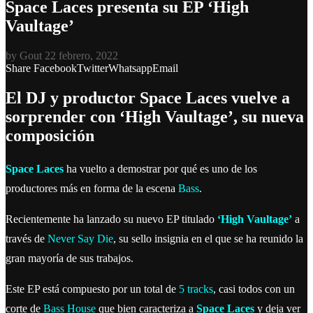
Space Laces presenta su EP ‘High
Vaultage’
by
Gout
22 febrero, 2022
Share
Facebook
Twitter
Whatsapp
Email
El DJ y productor Space Laces vuelve a
sorprender con ‘High Vaultage’, su nueva
composición
Space Laces
ha vuelto a demostrar por qué es uno de los
productores más en forma de la escena
Bass
.
Recientemente ha lanzado su nuevo EP titulado
‘High Vaultage’
a
través de
Never Say Die
, su sello insignia en el que se ha reunido la
gran mayoría de sus trabajos.
Este EP está compuesto por un total de
5 tracks
, casi todos con un
corte de
Bass House
que bien caracteriza a
Space Laces
y deja ver