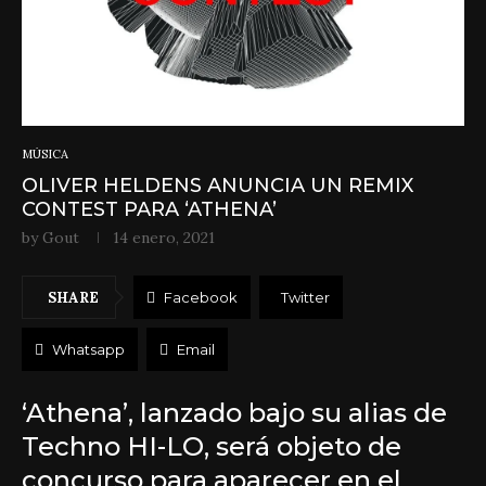
MÚSICA
OLIVER HELDENS ANUNCIA UN REMIX
CONTEST PARA ‘ATHENA’
by
Gout
14 enero, 2021
SHARE
Facebook
Twitter
Whatsapp
Email
‘Athena’, lanzado bajo su alias de
Techno HI-LO, será objeto de
concurso para aparecer en el