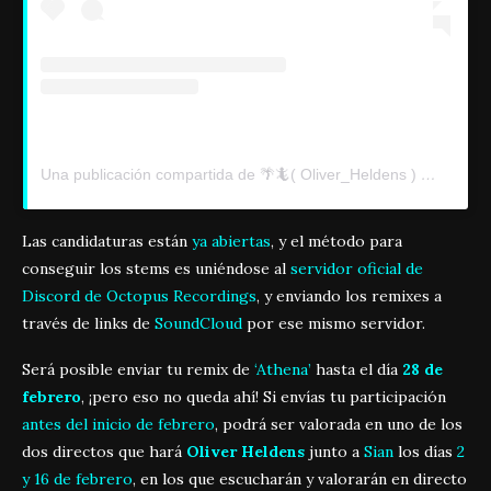
Una publicación compartida de 🌴🦎( Oliver_Heldens ) 🐨🌪 (@oliverheldens)
Las candidaturas están
ya abiertas
, y el método para
conseguir los stems es uniéndose al
servidor oficial de
Discord de Octopus Recordings
, y enviando los remixes a
través de links de
SoundCloud
por ese mismo servidor.
Será posible enviar tu remix de
‘Athena’
hasta el día
28 de
febrero
, ¡pero eso no queda ahí! Si envías tu participación
antes del inicio de febrero
, podrá ser valorada en uno de los
dos directos que hará
Oliver Heldens
junto a
Sian
los días
2
y 16 de febrero
, en los que escucharán y valorarán en directo